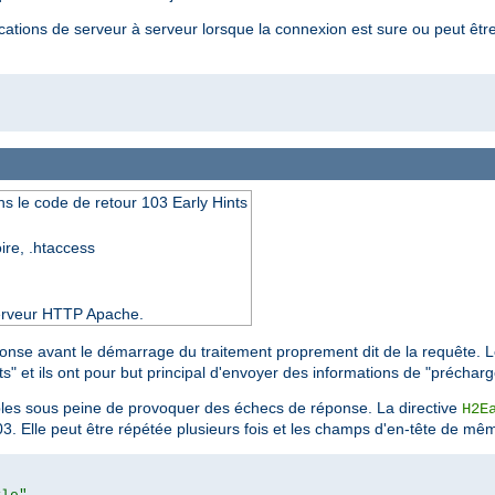
nications de serveur à serveur lorsque la connexion est sure ou peut êt
s le code de retour 103 Early Hints
oire, .htaccess
 serveur HTTP Apache.
onse avant le démarrage du traitement proprement dit de la requête. Le
s" et ils ont pour but principal d'envoyer des informations de "préchar
les sous peine de provoquer des échecs de réponse. La directive
H2E
3. Elle peut être répétée plusieurs fois et les champs d'en-tête de mê