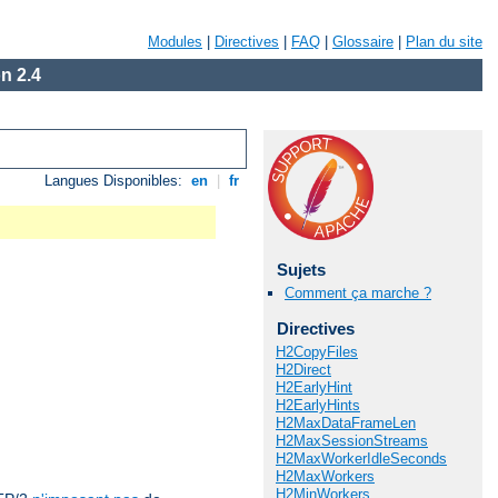
Modules
|
Directives
|
FAQ
|
Glossaire
|
Plan du site
n 2.4
Langues Disponibles:
en
|
fr
Sujets
Comment ça marche ?
Directives
H2CopyFiles
H2Direct
H2EarlyHint
H2EarlyHints
H2MaxDataFrameLen
H2MaxSessionStreams
H2MaxWorkerIdleSeconds
H2MaxWorkers
H2MinWorkers