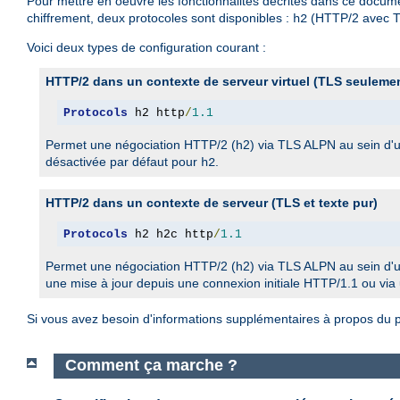
Pour mettre en oeuvre les fonctionnalités décrites dans ce docume
chiffrement, deux protocoles sont disponibles :
(HTTP/2 avec T
h2
Voici deux types de configuration courant :
HTTP/2 dans un contexte de serveur virtuel (TLS seuleme
Protocols
 h2 http
/
1.1
Permet une négociation HTTP/2 (h2) via TLS ALPN au sein d'
désactivée par défaut pour
.
h2
HTTP/2 dans un contexte de serveur (TLS et texte pur)
Protocols
 h2 h2c http
/
1.1
Permet une négociation HTTP/2 (h2) via TLS ALPN au sein d'
une mise à jour depuis une connexion initiale HTTP/1.1 ou via
Si vous avez besoin d'informations supplémentaires à propos du pr
Comment ça marche ?