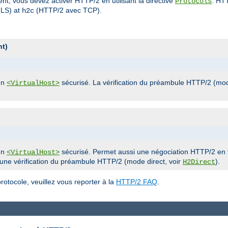
nt, vous devez activer HTTP/2 en utilisant la directive
. HT
Protocols
LS) at
(HTTP/2 avec TCP).
h2c
nt)
un
sécurisé. La vérification du préambule HTTP/2 (mod
<VirtualHost>
un
sécurisé. Permet aussi une négociation HTTP/2 en t
<VirtualHost>
 une vérification du préambule HTTP/2 (mode direct, voir
).
H2Direct
otocole, veuillez vous reporter à la
HTTP/2 FAQ
.