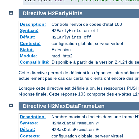
H2EarlyHint 
Link
"</my.css>;rel=preload;as=st
Directive
H2EarlyHints
Description:
Contrôle l'envoi de codes d'état 103
Syntaxe:
H2EarlyHints on|off
Défaut:
H2EarlyHints off
Contexte:
configuration globale, serveur virtuel
Statut:
Extension
Module:
mod_http2
Compatibilité:
Disponible à partir de la version 2.4.24 du
Cette directive permet de définir si les réponses intermédiai
actuellement pas le cas car certains clients ont encore des 
Lorsque cette directive est définie à
, les ressources PUSHé
on
réponse finale. Cette réponse 103 comporte des en-têtes
Li
Directive
H2MaxDataFrameLen
Description:
Nombre maximal d'octets dans une trame 
Syntaxe:
H2MaxDataFrameLen
n
Défaut:
H2MaxDataFrameLen 0
Contexte:
configuration globale, serveur virtuel