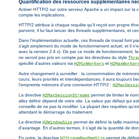
Quantification des ressources supplémentaires né
Activer HTTP/2 sur votre serveur Apache a un impact sur la co
compte les implications.
HTTP/2 attribue à chaque requête qu'il reçoit son propre
thre
parvenir, il lui faut lancer des threads supplémentaires, et ce
Dans l'implémentation actuelle, ces threads de travail font par
s'agit simplement du mode de fonctionnement actuel, et il n'e
avec la version 2.4.x). De par ce mode de fonctionnement, l
ne seront pas pris en compte par les directives du style
Thre
spécifié d'autres valeurs via
et
H2MinWorkers
H2MaxWorker
Autre changement à surveiller : la consommation de mémoire.
cours, leurs priorités et interdépendances, il aura toujours 
l'empreinte mémoire d'une connexion HTTP/2 :
H2MaxSessi
La directive
permet de limiter le nom
H2MaxSessionStreams
allez définir dépend de votre site. La valeur par défaut qui 
conseille de ne pas la modifier. La plupart des requêtes qu'e
attendant le démarrage du traitement.
La directive
permet de définir la taille maxim
H2WindowSize
d'avantage. En d'autres termes, il s'agit de la quantité de 
En outre, la directive
permet de défini
H2StreamMaxMemSize