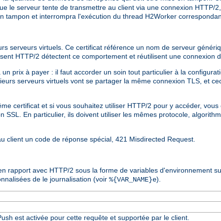
 le serveur tente de transmettre au client via une connexion HTTP/2, s
en tampon et interrompra l'exécution du thread H2Worker correspondan
eurs serveurs virtuels. Ce certificat référence un nom de serveur génér
ilisent HTTP/2 détectent ce comportement et réutilisent une connexion 
 prix à payer : il faut accorder un soin tout particulier à la configurati
sieurs serveurs virtuels vont se partager la même connexion TLS, et c
 même certificat et si vous souhaitez utiliser HTTP/2 pour y accéder, vo
SSL. En particulier, ils doivent utiliser les mêmes protocole, algorithm
 au client un code de réponse spécial, 421 Misdirected Request.
 en rapport avec HTTP/2 sous la forme de variables d'environnement s
nalisées de le journalisation (voir
).
%{VAR_NAME}e
ush est activée pour cette requête et supportée par le client.