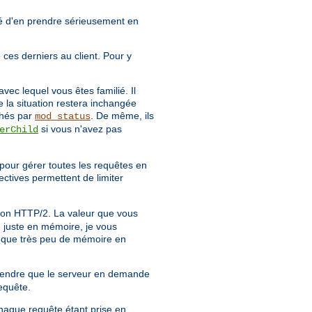
llé d'en prendre sérieusement en
e ces derniers au client. Pour y
vec lequel vous êtes familié. Il
e la situation restera inchangée
chés par
. De même, ils
mod_status
si vous n'avez pas
erChild
pour gérer toutes les requêtes en
ectives permettent de limiter
xion HTTP/2. La valeur que vous
u juste en mémoire, je vous
nt que très peu de mémoire en
attendre que le serveur en demande
equête.
haque requête étant prise en