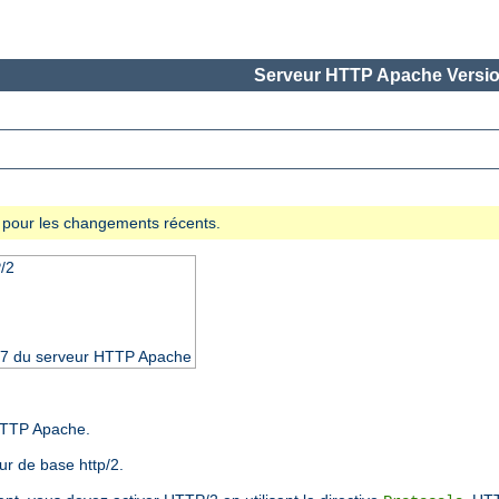
Serveur HTTP Apache Versio
se pour les changements récents.
/2
4.17 du serveur HTTP Apache
HTTP Apache.
r de base http/2.