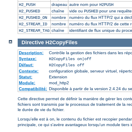
drapeau
autre nom pour
H2_PUSH
H2PUSH
chaîne
vide ou
pour une requête 
H2_PUSHED
PUSHED
nombre
numéro du flux HTTP/2 qui a décl
H2_PUSHED_ON
nombre
numéro du flux HTTP/2 de cette 
H2_STREAM_ID
chaîne
identifiant de flux unique du proc
H2_STREAM_TAG
Directive
H2CopyFiles
Description:
Contrôle la gestion des fichiers dans les ré
Syntaxe:
H2CopyFiles on|off
Défaut:
H2CopyFiles off
Contexte:
configuration globale, serveur virtuel, répert
Statut:
Extension
Module:
mod_http2
Compatibilité:
Disponible à partir de la version 2.4.24 du
Cette directive permet de définir la manière de gérer les con
fichiers sont transmis par le processus de traitement de la r
le durée de vie du fichier.
Lorsqu'elle est à
, le contenu du fichier est recopier pend
on
principale, ce qui s'avère avantageux lorsqu'un module tiers 