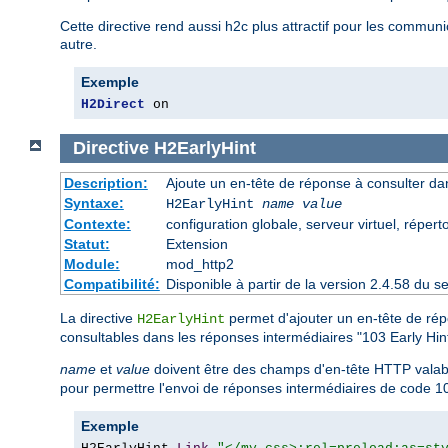
Cette directive rend aussi h2c plus attractif pour les commu
autre.
Exemple
H2Direct
 on
Directive
H2EarlyHint
Description:
Ajoute un en-tête de réponse à consulter dan
Syntaxe:
H2EarlyHint
name
value
Contexte:
configuration globale, serveur virtuel, répert
Statut:
Extension
Module:
mod_http2
Compatibilité:
Disponible à partir de la version 2.4.58 du
La directive
permet d'ajouter un en-tête de rép
H2EarlyHint
consultables dans les réponses intermédiaires "103 Early Hint
name
et
value
doivent être des champs d'en-tête HTTP valab
pour permettre l'envoi de réponses intermédiaires de code 10
Exemple