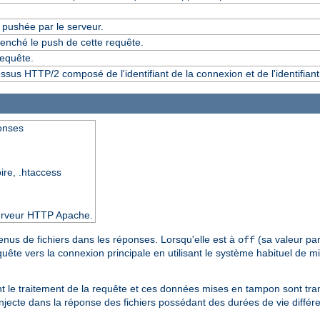
pushée par le serveur.
enché le push de cette requête.
requête.
essus HTTP/2 composé de l'identifiant de la connexion et de l'identifian
ponses
oire, .htaccess
 serveur HTTP Apache.
tenus de fichiers dans les réponses. Lorsqu'elle est à
(sa valeur par
off
equête vers la connexion principale en utilisant le système habituel de
ant le traitement de la requête et ces données mises en tampon sont tr
injecte dans la réponse des fichiers possédant des durées de vie différ