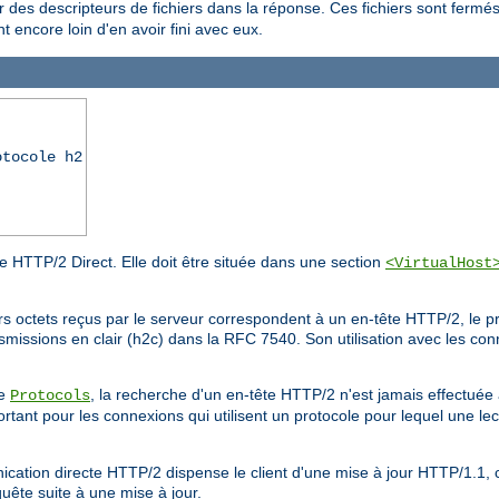
r des descripteurs de fichiers dans la réponse. Ces fichiers sont fermé
 encore loin d'en avoir fini avec eux.
otocole h2
ode HTTP/2 Direct. Elle doit être située dans une section
<VirtualHost
rs octets reçus par le serveur correspondent à un en-tête HTTP/2, le p
smissions en clair (h2c) dans la RFC 7540. Son utilisation avec les co
ve
, la recherche d'un en-tête HTTP/2 n'est jamais effectuée
Protocols
rtant pour les connexions qui utilisent un protocole pour lequel une lect
nication directe HTTP/2 dispense le client d'une mise à jour HTTP/1.1, 
quête suite à une mise à jour.