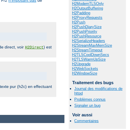
TP/2
n'imposant pas
de
H2ModernTLSOnly
H2OutputBuffering
H2Padding
H2ProxyRequests
H2Push
H2PushDiarySize
H2PushPriority
H2PushResource
H2SerializeHeaders
H2StreamMaxMemSize
e direct, voir
) est
H2Direct
H2StreamTimeout
H2TLSCoolDownSecs
H2TLSWarmUpSize
H2Upgrade
H2WebSockets
H2WindowSize
Traitement des bugs
exte pur (h2c) en effectuant
Journal des modifications de
httpd
Problèmes connus
Signaler un bug
Voir aussi
Commentaires