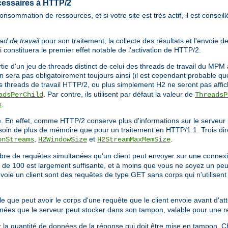
cessaires à HTTP/2
nsommation de ressources, et si votre site est très actif, il est consei
ad de travail
pour son traitement, la collecte des résultats et l'envoie d
ci constituera le premier effet notable de l'activation de HTTP/2.
tie d'un jeu de threads distinct de celui des threads de travail du MPM a
n sera pas obligatoirement toujours ainsi (il est cependant probable qu
es threads de travail HTTP/2, ou plus simplement H2 ne seront pas affi
. Par contre, ils utilisent par défaut la valeur de
adsPerChild
ThreadsP
.
s
 En effet, comme HTTP/2 conserve plus d'informations sur le serveur 
besoin de plus de mémoire que pour un traitement en HTTP/1.1. Trois dir
,
et
.
onStreams
H2WindowSize
H2StreamMaxMemSize
bre de requêtes simultanées qu'un client peut envoyer sur une conne
est de 100 est largement suffisante, et à moins que vous ne soyez un pe
nvoie un client sont des requêtes de type GET sans corps qui n'utilise
ale que peut avoir le corps d'une requête que le client envoie avant d'
données que le serveur peut stocker dans son tampon, valable pour une r
r la quantité de données de la réponse qui doit être mise en tampon. C