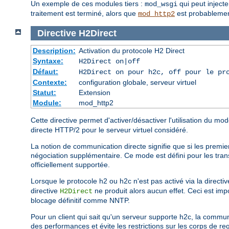
Un exemple de ces modules tiers :
qui peut injecte
mod_wsgi
traitement est terminé, alors que
est probablement
mod_http2
Directive
H2Direct
Description:
Activation du protocole H2 Direct
Syntaxe:
H2Direct on|off
Défaut:
H2Direct on pour h2c, off pour le pr
Contexte:
configuration globale, serveur virtuel
Statut:
Extension
Module:
mod_http2
Cette directive permet d'activer/désactiver l'utilisation du m
directe HTTP/2 pour le serveur virtuel considéré.
La notion de communication directe signifie que si les premie
négociation supplémentaire. Ce mode est défini pour les tran
officiellement supportée.
Lorsque le protocole h2 ou h2c n'est pas activé via la directi
directive
ne produit alors aucun effet. Ceci est impo
H2Direct
blocage définitif comme NNTP.
Pour un client qui sait qu'un serveur supporte h2c, la commu
des performances et évite les restrictions sur les corps de re