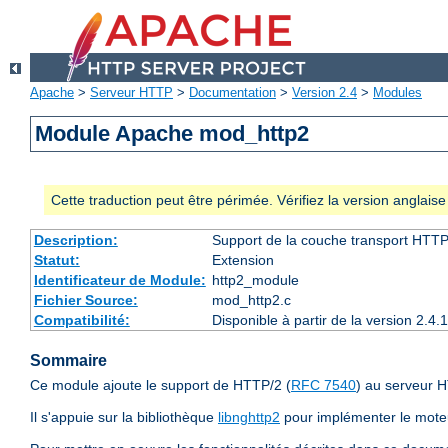
Apache
>
Serveur HTTP
>
Documentation
>
Version 2.4
>
Modules
Module Apache mod_http2
Cette traduction peut être périmée. Vérifiez la version anglai
Description:
Support de la couche transport HTTP
Statut:
Extension
Identificateur de Module:
http2_module
Fichier Source:
mod_http2.c
Compatibilité:
Disponible à partir de la version 2.
Sommaire
Ce module ajoute le support de HTTP/2 (
RFC 7540
) au serveur 
Il s'appuie sur la bibliothèque
libnghttp2
pour implémenter le moteu