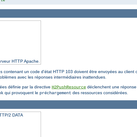
yle"
 serveur HTTP Apache.
res contenant un code d'état HTTP 103 doivent être envoyées au client 
problèmes avec les réponses intermédiaires inattendues.
es définie par la directive
déclenchent une réponse i
H2PushResource
qui provoquent le
des ressources considérées.
nk
préchargement
HTTP/2 DATA