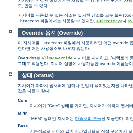
지시어는 지정된 장소에서
만
사용할 수 있다. 다른 곳에서 사
도, 안될 수 있다.
지시어를 사용할 수 있는 장소는 열거한 장소를 모두 불린(boolea
파일에서는 사용할 수 있지만,
나
.htaccess
<Directory>
<V
Override 옵션 (Override)
이 지시어를
파일에서 사용하려면 어떤 overrid
.htaccess
한다면 어떤 사용장소도 나오지 않는다.
Overrides는
지시어로 지시하고, (디렉토리 
AllowOverride
그대로 적용된다. 지시어 설명에 사용가능한 override 이름들이
상태 (Status)
지시어가 아파치 웹서버에 얼마나 긴밀히 묶여있는지를 나타낸다.
값은 다음과 같다:
Core
지시어가 "Core" 상태를 가지면, 지시어가 아파치 웹
MPM
"MPM" 상태인 지시어는
다중처리 모듈
을 제공한다. 이
Base
기본적으로 서버와 같이 컴파일되므로 직접 구성에서 모듈