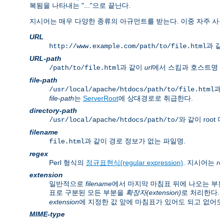
복됨을 나타내는 "..."으로 끝난다.
지시어는 매우 다양한 종류의 아규먼트를 받는다. 이중 자주 사
URL
과 같
http://www.example.com/path/to/file.html
URL-path
과 같이
url
에서 스킴과 호스트명 
/path/to/file.html
file-path
과
/usr/local/apache/htdocs/path/to/file.html
file-path
는
ServerRoot
에 상대경로로 취급한다.
directory-path
와 같이 ro
/usr/local/apache/htdocs/path/to/
filename
과 같이 경로 정보가 없는 파일명.
file.html
regex
Perl 형식의
정규표현식(regular expression)
. 지시어는
extension
일반적으로
filename
에서 마지막 마침표 뒤에 나오는 부
표로 구분된 모든 부분을
확장자(extension)
로 처리한다.
extension
에 지정한 값 앞에 마침표가 있어도 되고 없어도
MIME-type