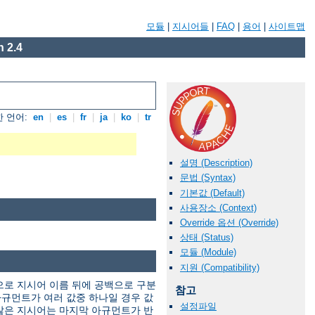
모듈
|
지시어들
|
FAQ
|
용어
|
사이트맵
 2.4
 언어:
en
|
es
|
fr
|
ja
|
ko
|
tr
설명 (Description)
문법 (Syntax)
기본값 (Default)
사용장소 (Context)
Override 옵션 (Override)
상태 (Status)
모듈 (Module)
지원 (Compatibility)
으로 지시어 이름 뒤에 공백으로 구분
참고
규먼트가 여러 값중 하나일 경우 값
설정파일
않은 지시어는 마지막 아규먼트가 반