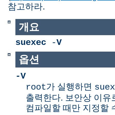
참고하라.
개요
suexec
-
V
옵션
-V
가 실행하면
root
suex
출력한다. 보안상 이유
컴파일할 때만 지정할 수